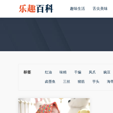
趣味生活
舌尖美味
标签
红油
味精
干煸
凤爪
豌豆
卤墨鱼
三丝
猪筋
芋头
海