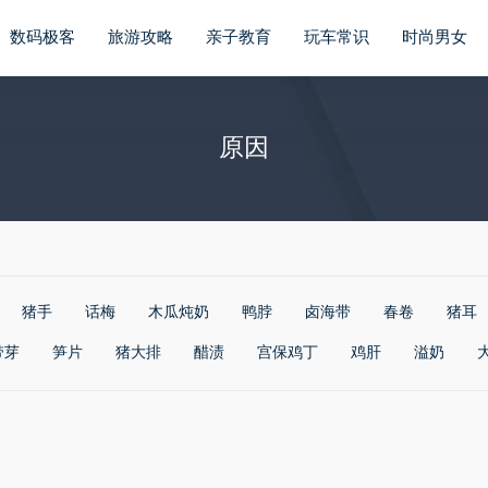
数码极客
旅游攻略
亲子教育
玩车常识
时尚男女
原因
猪手
话梅
木瓜炖奶
鸭脖
卤海带
春卷
猪耳
带芽
笋片
猪大排
醋渍
宫保鸡丁
鸡肝
溢奶