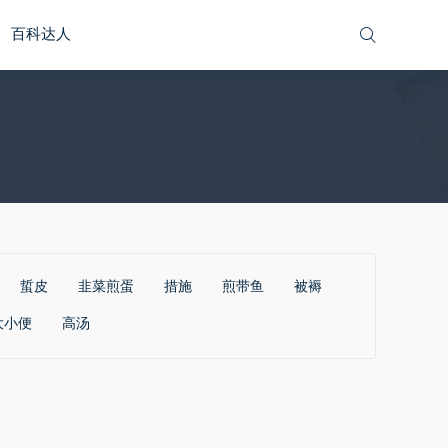
百科达人
蜇皮
韭菜煎蛋
措施
煎带鱼
被褥
大小便
高汤