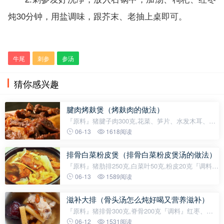
炖30分钟，用盐调味，跟芥末、老抽上桌即可。
乐6趣7百9科-93le.com
牛尾
刺参
参汤
猜你感兴趣
腱肉烤麸煲（烤麸肉的做法）
『原料』猪腱子肉300克,花菜、笋片、水发木耳、烤
麸、红尖椒...
06-13
1618阅读
排骨白菜粉皮煲（排骨白菜粉皮煲汤的做法）
『原料』猪肋排250克,白菜叶50克,粉皮20克『调料』
色拉...
06-13
1589阅读
滋补大排（骨头汤怎么炖好喝又营养滋补）
『原料』猪排骨300克,脊骨200克『调料』红枣、熟
地、高汤...
06-12
1531阅读