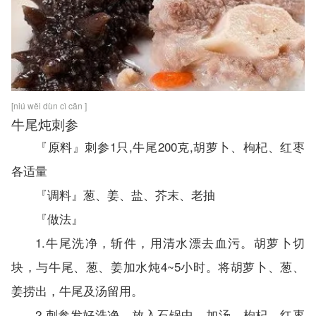
[niú wěi dùn cì cān ]
牛尾炖刺参
乐8趣8百8科-93le.com
『原料』刺参1只,牛尾200克,胡萝卜、枸杞、红枣
各适量
『调料』葱、姜、盐、芥末、老抽
『做法』
1.牛尾洗净，斩件，用清水漂去血污。胡萝卜切
块，与牛尾、葱、姜加水炖4~5小时。将胡萝卜、葱、
姜捞出，牛尾及汤留用。
2.刺参发好洗净，放入石锅中，加汤、枸杞、红枣