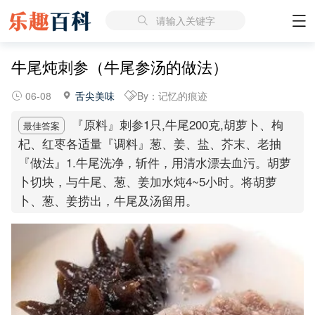
请输入关键字
牛尾炖刺参（牛尾参汤的做法）
06-08
舌尖美味
By：记忆的痕迹
『原料』刺参1只,牛尾200克,胡萝卜、枸
最佳答案
杞、红枣各适量『调料』葱、姜、盐、芥末、老抽
『做法』1.牛尾洗净，斩件，用清水漂去血污。胡萝
卜切块，与牛尾、葱、姜加水炖4~5小时。将胡萝
卜、葱、姜捞出，牛尾及汤留用。