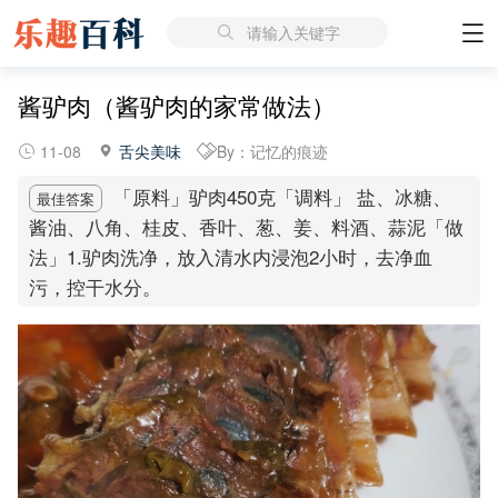
请输入关键字
酱驴肉（酱驴肉的家常做法）
11-08
舌尖美味
By：记忆的痕迹
「原料」驴肉450克「调料」 盐、冰糖、
最佳答案
酱油、八角、桂皮、香叶、葱、姜、料酒、蒜泥「做
法」1.驴肉洗净，放入清水内浸泡2小时，去净血
污，控干水分。