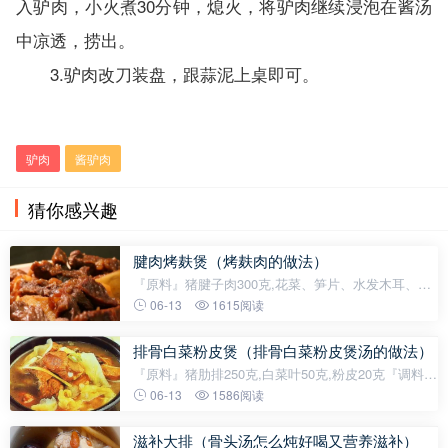
入驴肉，小火煮30分钟，熄火，将驴肉继续浸泡在酱汤
中凉透，捞出。
3.驴肉改刀装盘，跟蒜泥上桌即可。
乐3趣4百3科-93le.com
驴肉
酱驴肉
猜你感兴趣
腱肉烤麸煲（烤麸肉的做法）
『原料』猪腱子肉300克,花菜、笋片、水发木耳、烤
麸、红尖椒...
06-13
1615阅读
排骨白菜粉皮煲（排骨白菜粉皮煲汤的做法）
『原料』猪肋排250克,白菜叶50克,粉皮20克『调料』
色拉...
06-13
1586阅读
滋补大排（骨头汤怎么炖好喝又营养滋补）