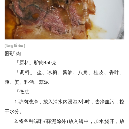
[jiàng lǘ ròu ]
酱驴肉
乐6趣8百6科-93le.com
「原料」驴肉450克
「调料」 盐、冰糖、酱油、八角、桂皮、香叶、
葱、姜、料酒、蒜泥
「做法」
1.驴肉洗净，放入清水内浸泡2小时，去净血污，控
干水分。
2.将各种调料(蒜泥除外)放入锅中，加水烧开，放